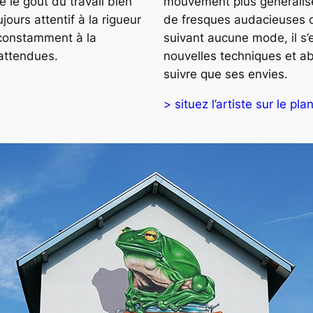
 le goût du travail bien
mouvement plus généralisé
ujours attentif à la rigueur
de fresques audacieuses 
 constamment à la
suivant aucune mode, il s’
nattendues.
nouvelles techniques et ab
suivre que ses envies.
> situez l’artiste sur le pla