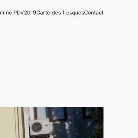
amme PDV2019
Carte des fresques
Contact