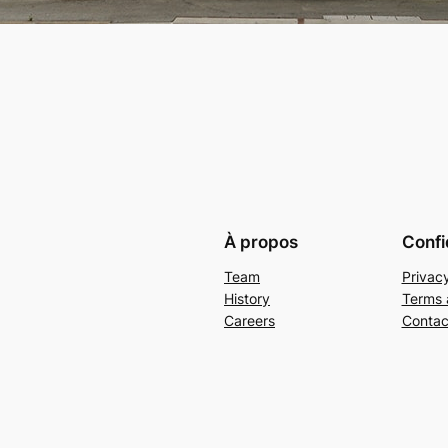
À propos
Confi
Team
Privacy
History
Terms 
Careers
Contac